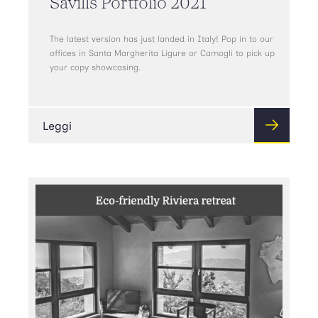
Savills Portfolio 2021
The latest version has just landed in Italy! Pop in to our
offices in Santa Margherita Ligure or Camogli to pick up
your copy showcasing.
Leggi