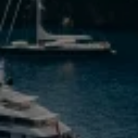
Esperienze di vita
uniche nei luoghi
più suggestivi.
AR92 offre le migliori opportunità abitative nel
cuore della Riviera Ligure e oltre.
Tutte le proprietà