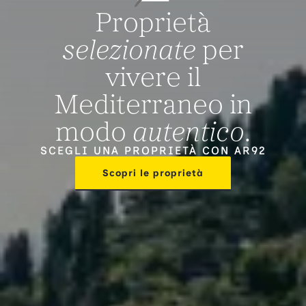
Proprietà
selezionate
per
vivere il
Mediterraneo in
modo
autentico
.
SCEGLI UNA PROPRIETÀ CON AR92
Scopri le proprietà