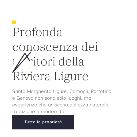
Una
boutique
internazionale di Real
Profonda
Estate
conoscenza dei
territori della
Riviera Ligure
Santa Margherita Ligure, Camogli, Portofino
e Genova non sono solo luoghi, ma
esperienze che uniscono bellezza naturale,
tradizione e modernità.
Tutte le proprietà