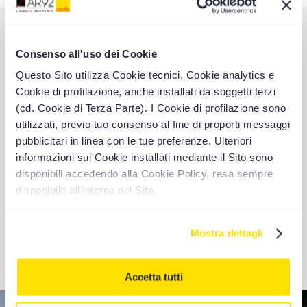
PROPERTY MANAGEMENT
Consenso all'uso dei Cookie
Un presidio
Questo Sito utilizza Cookie tecnici, Cookie analytics e
Cookie di profilazione, anche installati da soggetti terzi
costante per la tua
(cd. Cookie di Terza Parte). I Cookie di profilazione sono
utilizzati, previo tuo consenso al fine di proporti messaggi
proprietà.
pubblicitari in linea con le tue preferenze. Ulteriori
informazioni sui Cookie installati mediante il Sito sono
disponibili accedendo alla Cookie Policy, resa sempre
Un servizio dedicato alla gestione e
manutenzione della proprietà, con un unico
disponibile all’interno del Sito.
interlocutore per ogni necessità operativa.
Scopri i nostri Servizi
Mostra dettagli
Accetta tutti